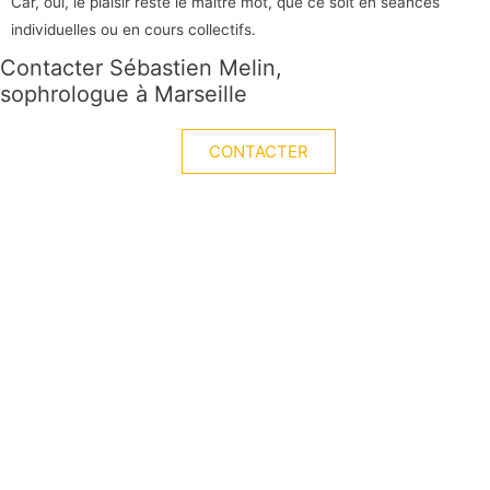
Car, oui, le plaisir reste le maître mot, que ce soit en séances
individuelles ou en cours collectifs.
Contacter Sébastien Melin,
sophrologue à Marseille
CONTACTER
PARTICULIERS
Se préparer à un
évènement
Se faire confiance
S’apaiser
S’affirmer
Se ressourcer
DIRIGEANTS
Incarner l’entreprise