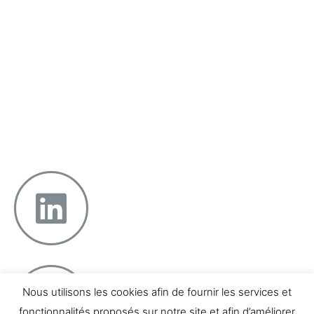
DIRIGEANTS
Incarner l’entreprise
Faire confiance
Projeter la réussite
Équilibrer pro & perso
12 boulevard Georges Clemenceau – 13004 Marseille
Téléphone : 07 66 04 81 48
Nous utilisons les cookies afin de fournir les services et
fonctionnalités proposés sur notre site et afin d’améliorer