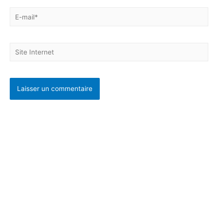
PARTICULIERS
Se préparer à un
évènement
Se faire confiance
S’apaiser
S’affirmer
Se ressourcer