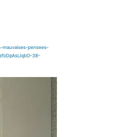
nos-mauvaises-pensees-
qzfoDpAsLIqbO-38-