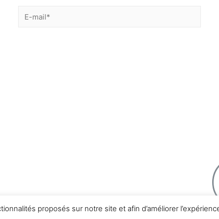
DIRIGEANTS
12 
Mar
Incarner l’entreprise
Tél
Faire confiance
Projeter la réussite
Équilibrer pro & perso
nctionnalités proposés sur notre site et afin d’améliorer l’expérie