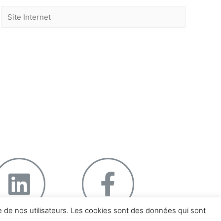
boulevard Georges Clemenceau – 13004
seille
éphone : 07 66 04 81 48
nce de nos utilisateurs. Les cookies sont des données qui sont