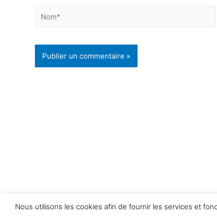
PARTICULIERS
Se préparer à un évènement
Se faire confiance
S’apaiser
S’affirmer
Se ressourcer
Nous utilisons les cookies afin de fournir les services et fo