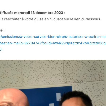
 diffusée mercredi 13 décembre 2023
:
la réécouter à votre guise en cliquant sur le lien ci-dessous.
ue
:
fr/emissions/a-votre-service-bien-etre/s-autoriser-a-ecrire-
ebastien-melin-9279474?fbclid=IwAR2vNpXetdrviVhRZIztzk58
U