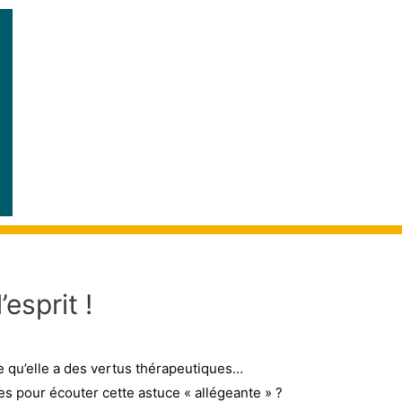
SÉBASTIEN
LA
DIRIGEANTS
esprit !
re qu’elle a des vertus thérapeutiques…
es pour écouter cette astuce « allégeante » ?