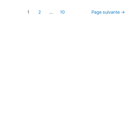
1
2
…
10
Page suivante
→
PARTICULIERS
Se préparer à un
évènement
Se faire confiance
S’apaiser
S’affirmer
Se ressourcer
DIRIGEANTS
Incarner l’entreprise
Faire confiance
Projeter la réussite
Équilibrer pro & perso