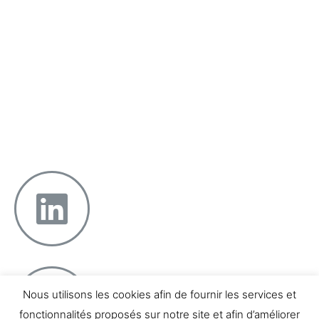
DIRIGEANTS
Incarner l’entreprise
Faire confiance
Projeter la réussite
Équilibrer pro & perso
12 boulevard Georges Clemenceau – 13004 Marseille
Téléphone : 07 66 04 81 48
Nous utilisons les cookies afin de fournir les services et
fonctionnalités proposés sur notre site et afin d’améliorer