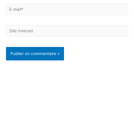
PARTICULIERS
Se préparer à un
évènement
Se faire confiance
S’apaiser
S’affirmer
Se ressourcer