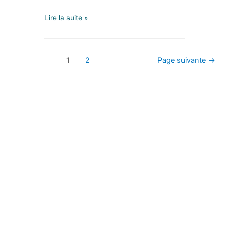
Lire la suite »
1
2
Page suivante
→
PARTICULIERS
Se préparer à un
évènement
Se faire confiance
S’apaiser
S’affirmer
Se ressourcer
DIRIGEANTS
Incarner l’entreprise